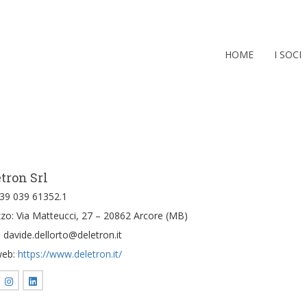
HOME
I SOCI
tron Srl
+39 039 61352.1
izzo: Via Matteucci, 27 – 20862 Arcore (MB)
: davide.dellorto@deletron.it
web:
https://www.deletron.it/