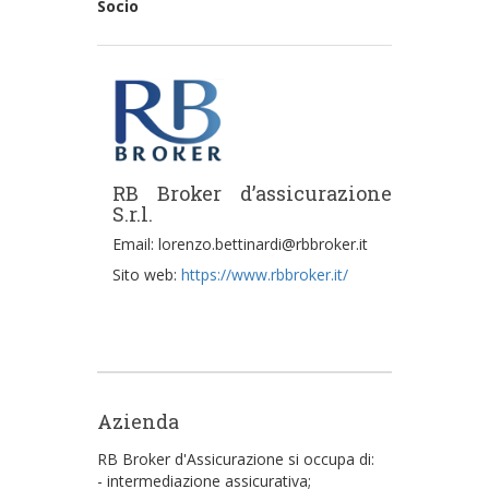
Socio
RB Broker d’assicurazione
S.r.l.
Email: lorenzo.bettinardi@rbbroker.it
Sito web:
https://www.rbbroker.it/
Azienda
RB Broker d'Assicurazione si occupa di:
- intermediazione assicurativa;