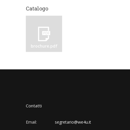
Catalogo
brochure.pdf
Contatti
Email:
segretario@we4u.it